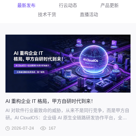
最新发布
行云动态
产品更新
技术干货
直播活动
AI 重构企业 IT 格局，甲方自研时代到来！
AI 对软件行业最致命的威胁，从来不是同行竞争，而是甲方自
研。AI CloudOS：企业级 AI 原生全链路研发协作平台，全方
位赋能甲方自研。
2026-07-24
167