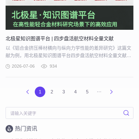
北极星知识图谱平台 | 四步盘活航空材料全量文献
以《铝合金挤压棒材横向与纵向力学性能的差异研究》这篇文
献为例，用北极星知识图谱平台四步盘活航空材料全量文献。
带大家体验从晦涩难懂的期刊文献到结构化图谱的奇妙转化，
2026-07-06
934
告别人工逐条标注、清洗的低效方式。
1
2
3
4
5
···
热门资讯