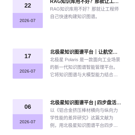
RAG知识库用不好？那就让工程师自己快速构建知识图谱
22
RAG知识库用不好？那就让工程师
自己快速构建知识图谱。
2026-07
北极星知识图谱平台｜让航空发动机叶片知识“连”起来
17
北极星 Polaris 是一款面向工业场景
的新一代知识图谱智能管理平台。
2026-07
它将知识图谱与大模型能力结合，
以“选—建—修—用”四步流程，把分
散资料转化为可查询、可追溯、可
持续完善的知识网络。
北极星知识图谱平台 | 四步盘活航空材料全量文献
06
以《铝合金挤压棒材横向与纵向力
学性能的差异研究》这篇文献为
2026-07
例，用北极星知识图谱平台四步盘
活航空材料全量文献。带大家体验