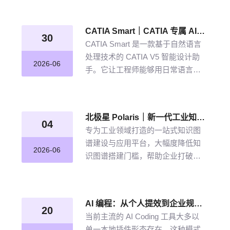
从晦涩难懂的期刊文献到结构化图
谱的奇妙转化，告别人工逐条标
CATIA Smart｜CATIA 专属 AI 智能体，说说话，AI 帮你建模
注、清洗的低效方式。
30
CATIA Smart 是一款基于自然语言
处理技术的 CATIA V5 智能设计助
2026-06
手。它让工程师能够用日常语言描
述设计意图，由 AI 自动解析并在
CATIA V5 中生成精确的三维模型。
北极星 Polaris｜新一代工业知识图谱智能管理平台，点亮工业知识智能之路
04
专为工业领域打造的一站式知识图
谱建设与应用平台，大幅度降低知
2026-06
识图谱搭建门槛，帮助企业打破数
据孤岛与知识壁垒，将散落的经
验、工艺、标准转化为可用的知识
资产，通过高效的图谱构建与智能
AI 编程：从个人提效到企业规模化落地的破局之道
推理能力，打造企业级智能决策新
20
当前主流的 AI Coding 工具大多以
引擎，赋能企业沉淀高质量的知识
单一本地插件形态存在，这种模式