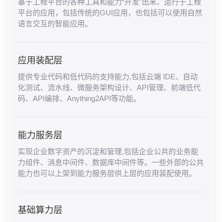
基于工程平台的各种工具和能力“开发”出来、运行于工程
平台的应用，包括传统的GUI应用，也包括可以使用自然
语言交互的智能应用。
应用装配层
提供专业代码和低代码的支持能力,包括云端 IDE、自动
化测试、流水线、微服务架构设计、API管理、前端低代
码、API编排、Anything2API等功能。
能力服务层
实现企业数字资产的沉淀和管理,包括企业公共的业务能
力组件、消息中间件、数据库中间件等。一些外部的公共
能力也可以上架到能力服务层供上层的应用装配使用。
基础算力层