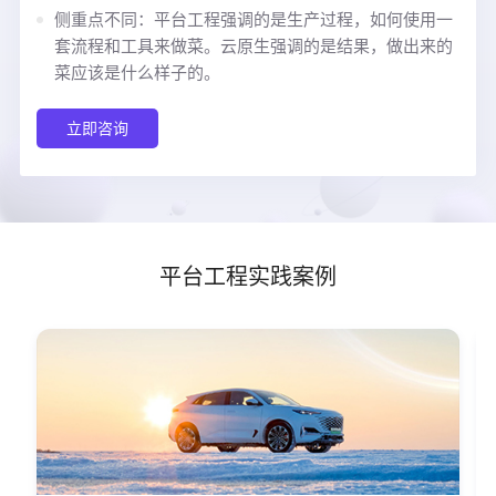
侧重点不同：平台工程强调的是生产过程，如何使用一
套流程和工具来做菜。云原生强调的是结果，做出来的
菜应该是什么样子的。
立即咨询
平台工程实践案例