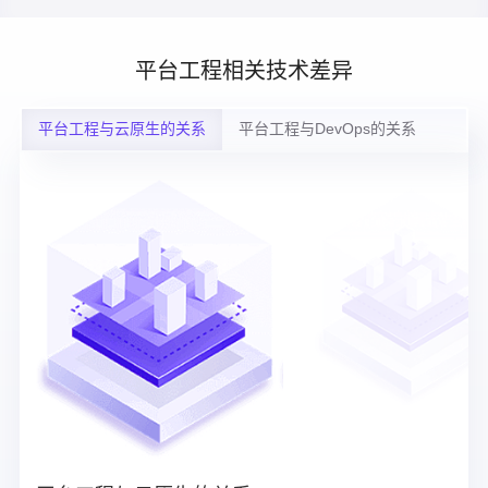
平台工程相关技术差异
平台工程与云原生的关系
平台工程与DevOps的关系