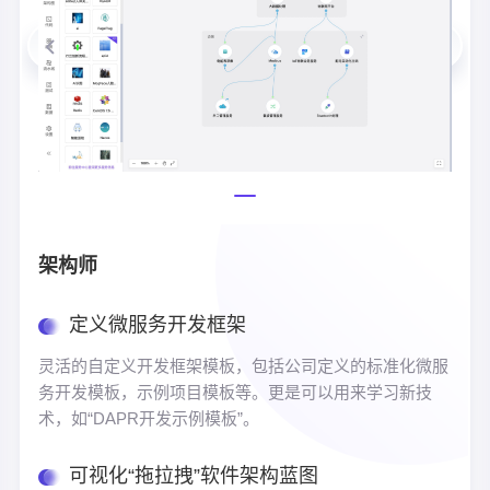
架构师
定义微服务开发框架
灵活的自定义开发框架模板，包括公司定义的标准化微服
务开发模板，示例项目模板等。更是可以用来学习新技
术，如“DAPR开发示例模板”。
可视化“拖拉拽”软件架构蓝图