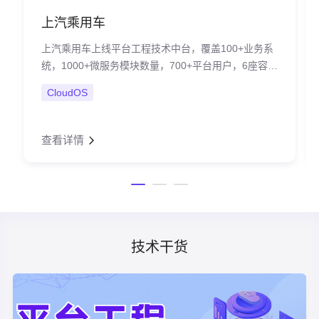
上汽乘用车
上汽乘用车上线平台工程技术中台，覆盖100+业务系
统，1000+微服务模块数量，700+平台用户，6座容器
集群，并成功实现了企业云原生平台架构的变革。
CloudOS
查看详情
技术干货