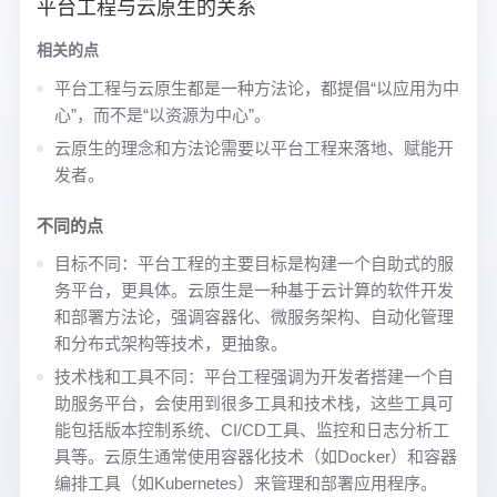
平台工程与云原生的关系
相关的点
平台工程与云原生都是一种方法论，都提倡“以应用为中
心”，而不是“以资源为中心”。
云原生的理念和方法论需要以平台工程来落地、赋能开
发者。
不同的点
目标不同：平台工程的主要目标是构建一个自助式的服
务平台，更具体。云原生是一种基于云计算的软件开发
和部署方法论，强调容器化、微服务架构、自动化管理
和分布式架构等技术，更抽象。
技术栈和工具不同：平台工程强调为开发者搭建一个自
助服务平台，会使用到很多工具和技术栈，这些工具可
能包括版本控制系统、CI/CD工具、监控和日志分析工
具等。云原生通常使用容器化技术（如Docker）和容器
编排工具（如Kubernetes）来管理和部署应用程序。