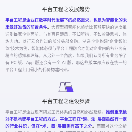
平台工程之发展趋势
平台工程是企业在数字时代发展下的必然需求，也是为智能化的未
来做好准备的前置条件
。
大模型把智能化趋势比预想更快的速度推
送到每家企业面前。与其盲目跟风、不知所措，不如冷静思考、修
炼内功。以行云合作过的部分头部金融、制造企业构建“企业智能
体”技术为例，智能体必须与平台工程融合才能对企业内的各业务有
精准的感知和理解，从另外一个角度，如果我们认同所有业务除了
有 PC 版、App 版还会有一个 AI 版，那这些版本都应该在统一的
平台工程上用最小的代价构建出来。
平台工程之建设步骤
平台工程是企业现有研发工具体系的自然和必然延续。
推倒重来绝
对不是构建平台工程的方式。平台工程在“道、法”层面虽然有一定
的行业共识，但在“术、器”层面则有高下之分
。
而面对这个全新