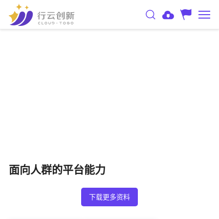
面向人群的平台能力
下载更多资料