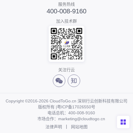
服务热线
400-008-9160
加入技术群
关注行云
Copyright ©2016-2026 CloudToGo.cn 深圳行云创新科技有限公司
版权所有 |
粤ICP备17026550号
电话总机：400-008-9160
市场合作：marketing@cloudtogo.cn
法律声明
网站地图