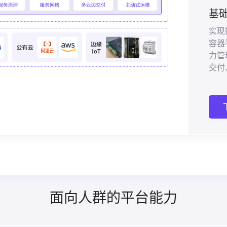
基
实现
容器
力管
交付
面向人群的平台能力