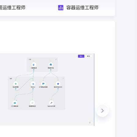
用运维工程师
容器运维工程师