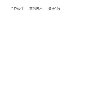
合作伙伴
前沿技术
关于我们