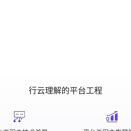
行云理解的平台工程