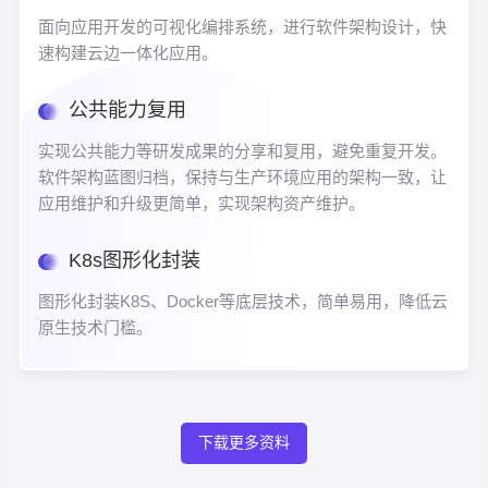
面向应用开发的可视化编排系统，进行软件架构设计，快
速构建云边一体化应用。
公共能力复用
实现公共能力等研发成果的分享和复用，避免重复开发。
软件架构蓝图归档，保持与生产环境应用的架构一致，让
应用维护和升级更简单，实现架构资产维护。
K8s图形化封装
图形化封装K8S、Docker等底层技术，简单易用，降低云
原生技术门槛。
下载更多资料