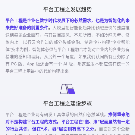
平台工程之发展趋势
平台工程是企业在数字时代发展下的必然需求，也是为智能化的未
来做好准备的前置条件
。
大模型把智能化趋势比预想更快的速度推
送到每家企业面前。与其盲目跟风、不知所措，不如冷静思考、修
炼内功。以行云合作过的部分头部金融、制造企业构建“企业智能
体”技术为例，智能体必须与平台工程融合才能对企业内的各业务有
精准的感知和理解，从另外一个角度，如果我们认同所有业务除了
有 PC 版、App 版还会有一个 AI 版，那这些版本都应该在统一的
平台工程上用最小的代价构建出来。
平台工程之建设步骤
平台工程是企业现有研发工具体系的自然和必然延续。
推倒重来绝
对不是构建平台工程的方式。平台工程在“道、法”层面虽然有一定
的行业共识，但在“术、器”层面则有高下之分
。
而面对这个全新