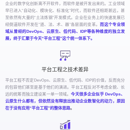
企业的数字化创新离不开软件，而软件是被开发出来的。工业领域
早已进入“自动化、模块化、标准化”时代，而软件还相距甚远，甚
至依然有大量的“土法炼钢”开发模式。企业在业务上的快速发展已
经倒逼软件开发在“道、法、术、器”各层面的变革。
而这个专业领
域从曾经的DevOps、云原生、低代码、IDP等各种维度的独立发
展，终于汇聚于今天“平台工程”这个统一体系下。
平台工程之技术差异
平台工程不否定DevOps、云原生、低代码、IDP的价值，反而充分
的包容他们甚至是基于他们的演进。平台工程反对不考虑全貌、长
远的统筹而独立建设某一单一领域。
今天很多企业似乎 DevOps、
云原生什么都有，但依然没有释放出推动企业数智化的动力，原因
在于没有应用“平台工程”的整体思路
。