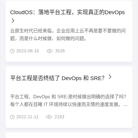
CloudOS：落地平台工程，实现真正的DevOps
云原生时代已经来临，企业应用上云不再是要不要做的问
题，而是什么时候做、如何做的问题。
2023-08-16
3535
平台工程是否终结了 DevOps 和 SRE？
平台工程、DevOps 和 SRE:是时候做出明确的选择了吗?
每个人都在目睹 IT 环境持续以快速而无情的速度发展。每
天，市场不仅为企业提供着新的技术和新的工具，而且还
2022-11-11
2183
提供管理信息系统和应用程序开发的新方法。