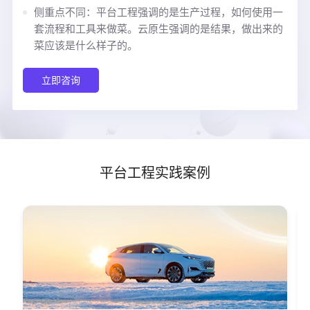
侧重点不同：平台工程强调的是生产过程，如何使用一
套流程和工具来做菜。云原生强调的是结果，做出来的
菜应该是什么样子的。
立即咨询
平台工程实践案例