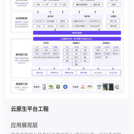
云原生平台工程
应用展现层