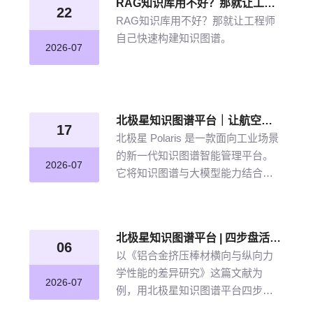
RAG知识库用不好？那就让工程师自己快速构建知识图谱
22
RAG知识库用不好？那就让工程师
自己快速构建知识图谱。
2026-07
北极星知识图谱平台｜让航空发动机叶片知识“连”起来
17
北极星 Polaris 是一款面向工业场景
的新一代知识图谱智能管理平台。
2026-07
它将知识图谱与大模型能力结合，
以“选—建—修—用”四步流程，把分
散资料转化为可查询、可追溯、可
持续完善的知识网络。
北极星知识图谱平台 | 四步盘活航空材料全量文献
06
以《铝合金挤压棒材横向与纵向力
学性能的差异研究》这篇文献为
2026-07
例，用北极星知识图谱平台四步盘
活航空材料全量文献。带大家体验