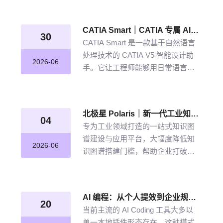
从晦涩难懂的期刊文献到结构化图
谱的奇妙转化，告别人工逐条标
CATIA Smart｜CATIA 专属 AI 智能体，说说话，AI 帮你建模
注、清洗的低效方式。
30
CATIA Smart 是一款基于自然语言
处理技术的 CATIA V5 智能设计助
2026-06
手。它让工程师能够用日常语言描
述设计意图，由 AI 自动解析并在
CATIA V5 中生成精确的三维模型。
北极星 Polaris｜新一代工业知识图谱智能管理平台，点亮工业知识智能之路
04
专为工业领域打造的一站式知识图
谱建设与应用平台，大幅度降低知
2026-06
识图谱搭建门槛，帮助企业打破数
据孤岛与知识壁垒，将散落的经
验、工艺、标准转化为可用的知识
资产，通过高效的图谱构建与智能
AI 编程：从个人提效到企业规模化落地的破局之道
推理能力，打造企业级智能决策新
20
当前主流的 AI Coding 工具大多以
引擎，赋能企业沉淀高质量的知识
单一本地插件形态存在，这种模式