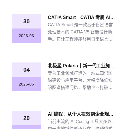
从晦涩难懂的期刊文献到结构化图
谱的奇妙转化，告别人工逐条标
CATIA Smart｜CATIA 专属 AI 智能体，说说话，AI 帮你建模
注、清洗的低效方式。
30
CATIA Smart 是一款基于自然语言
处理技术的 CATIA V5 智能设计助
2026-06
手。它让工程师能够用日常语言描
述设计意图，由 AI 自动解析并在
CATIA V5 中生成精确的三维模型。
北极星 Polaris｜新一代工业知识图谱智能管理平台，点亮工业知识智能之路
04
专为工业领域打造的一站式知识图
谱建设与应用平台，大幅度降低知
2026-06
识图谱搭建门槛，帮助企业打破数
据孤岛与知识壁垒，将散落的经
验、工艺、标准转化为可用的知识
资产，通过高效的图谱构建与智能
AI 编程：从个人提效到企业规模化落地的破局之道
推理能力，打造企业级智能决策新
20
当前主流的 AI Coding 工具大多以
引擎，赋能企业沉淀高质量的知识
单一本地插件形态存在，这种模式