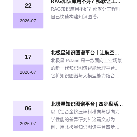
RAG知识库用不好？那就让工程师自己快速构建知识图谱
22
RAG知识库用不好？那就让工程师
自己快速构建知识图谱。
2026-07
北极星知识图谱平台｜让航空发动机叶片知识“连”起来
17
北极星 Polaris 是一款面向工业场景
的新一代知识图谱智能管理平台。
2026-07
它将知识图谱与大模型能力结合，
以“选—建—修—用”四步流程，把分
散资料转化为可查询、可追溯、可
持续完善的知识网络。
北极星知识图谱平台 | 四步盘活航空材料全量文献
06
以《铝合金挤压棒材横向与纵向力
学性能的差异研究》这篇文献为
2026-07
例，用北极星知识图谱平台四步盘
活航空材料全量文献。带大家体验