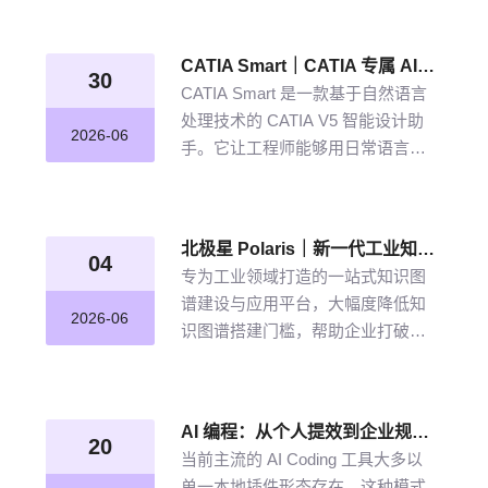
从晦涩难懂的期刊文献到结构化图
谱的奇妙转化，告别人工逐条标
CATIA Smart｜CATIA 专属 AI 智能体，说说话，AI 帮你建模
注、清洗的低效方式。
30
CATIA Smart 是一款基于自然语言
处理技术的 CATIA V5 智能设计助
2026-06
手。它让工程师能够用日常语言描
述设计意图，由 AI 自动解析并在
CATIA V5 中生成精确的三维模型。
北极星 Polaris｜新一代工业知识图谱智能管理平台，点亮工业知识智能之路
04
专为工业领域打造的一站式知识图
谱建设与应用平台，大幅度降低知
2026-06
识图谱搭建门槛，帮助企业打破数
据孤岛与知识壁垒，将散落的经
验、工艺、标准转化为可用的知识
资产，通过高效的图谱构建与智能
AI 编程：从个人提效到企业规模化落地的破局之道
推理能力，打造企业级智能决策新
20
当前主流的 AI Coding 工具大多以
引擎，赋能企业沉淀高质量的知识
单一本地插件形态存在，这种模式