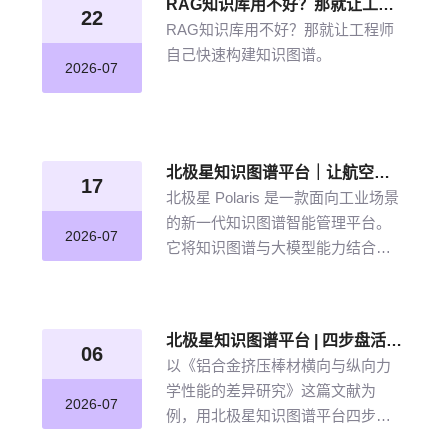
RAG知识库用不好？那就让工程师自己快速构建知识图谱
22
RAG知识库用不好？那就让工程师
自己快速构建知识图谱。
2026-07
北极星知识图谱平台｜让航空发动机叶片知识“连”起来
17
北极星 Polaris 是一款面向工业场景
的新一代知识图谱智能管理平台。
2026-07
它将知识图谱与大模型能力结合，
以“选—建—修—用”四步流程，把分
散资料转化为可查询、可追溯、可
持续完善的知识网络。
北极星知识图谱平台 | 四步盘活航空材料全量文献
06
以《铝合金挤压棒材横向与纵向力
学性能的差异研究》这篇文献为
2026-07
例，用北极星知识图谱平台四步盘
活航空材料全量文献。带大家体验