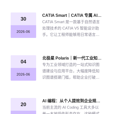
从晦涩难懂的期刊文献到结构化图
谱的奇妙转化，告别人工逐条标
CATIA Smart｜CATIA 专属 AI 智能体，说说话，AI 帮你建模
注、清洗的低效方式。
30
CATIA Smart 是一款基于自然语言
处理技术的 CATIA V5 智能设计助
2026-06
手。它让工程师能够用日常语言描
述设计意图，由 AI 自动解析并在
CATIA V5 中生成精确的三维模型。
北极星 Polaris｜新一代工业知识图谱智能管理平台，点亮工业知识智能之路
04
专为工业领域打造的一站式知识图
谱建设与应用平台，大幅度降低知
2026-06
识图谱搭建门槛，帮助企业打破数
据孤岛与知识壁垒，将散落的经
验、工艺、标准转化为可用的知识
资产，通过高效的图谱构建与智能
AI 编程：从个人提效到企业规模化落地的破局之道
推理能力，打造企业级智能决策新
20
当前主流的 AI Coding 工具大多以
引擎，赋能企业沉淀高质量的知识
单一本地插件形态存在，这种模式