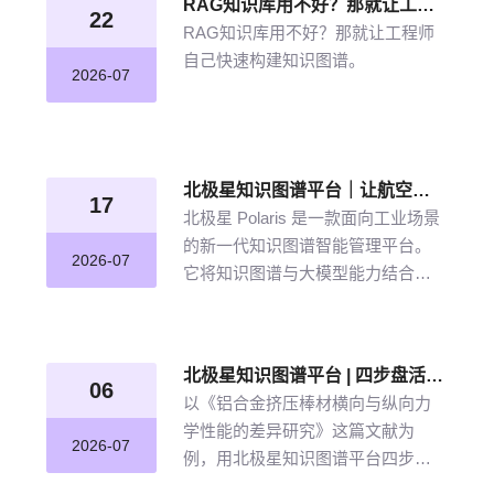
RAG知识库用不好？那就让工程师自己快速构建知识图谱
22
RAG知识库用不好？那就让工程师
自己快速构建知识图谱。
2026-07
北极星知识图谱平台｜让航空发动机叶片知识“连”起来
17
北极星 Polaris 是一款面向工业场景
的新一代知识图谱智能管理平台。
2026-07
它将知识图谱与大模型能力结合，
以“选—建—修—用”四步流程，把分
散资料转化为可查询、可追溯、可
持续完善的知识网络。
北极星知识图谱平台 | 四步盘活航空材料全量文献
06
以《铝合金挤压棒材横向与纵向力
学性能的差异研究》这篇文献为
2026-07
例，用北极星知识图谱平台四步盘
活航空材料全量文献。带大家体验