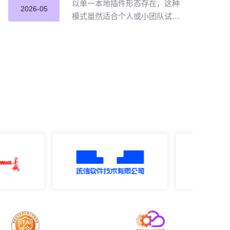
以单一本地插件形态存在，这种
2026-05
模式虽然适合个人或小团队试点
提效，但企业若长期沿用这种零
散插件化模式推进 AI 编程落地，
将直面五大核心挑战。