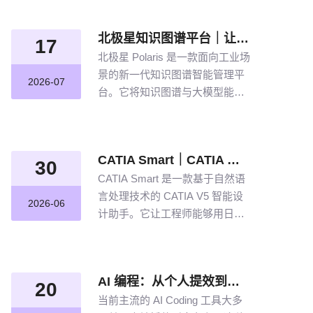
北极星知识图谱平台｜让航空发动机叶片知识“连”起来
17
北极星 Polaris 是一款面向工业场
景的新一代知识图谱智能管理平
2026-07
台。它将知识图谱与大模型能力
结合，以“选—建—修—用”四步
流程，把分散资料转化为可查
询、可追溯、可持续完善的知识
CATIA Smart｜CATIA 专属 AI 智能体，说说话，AI 帮你建模
网络。
30
CATIA Smart 是一款基于自然语
言处理技术的 CATIA V5 智能设
2026-06
计助手。它让工程师能够用日常
语言描述设计意图，由 AI 自动解
析并在 CATIA V5 中生成精确的
三维模型。
AI 编程：从个人提效到企业规模化落地的破局之道
20
当前主流的 AI Coding 工具大多