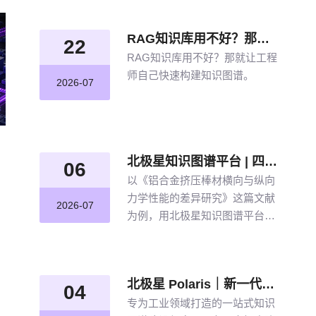
RAG知识库用不好？那就让工程师自己快速构建知识图谱
22
RAG知识库用不好？那就让工程
师自己快速构建知识图谱。
2026-07
北极星知识图谱平台 | 四步盘活航空材料全量文献
06
以《铝合金挤压棒材横向与纵向
力学性能的差异研究》这篇文献
2026-07
为例，用北极星知识图谱平台四
步盘活航空材料全量文献。带大
家体验从晦涩难懂的期刊文献到
结构化图谱的奇妙转化，告别人
北极星 Polaris｜新一代工业知识图谱智能管理平台，点亮工业知识智能之路
工逐条标注、清洗的低效方式。
04
专为工业领域打造的一站式知识