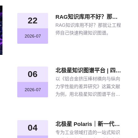
RAG知识库用不好？那就让工程师自己快速构建知识图谱
22
RAG知识库用不好？那就让工程
师自己快速构建知识图谱。
2026-07
北极星知识图谱平台 | 四步盘活航空材料全量文献
06
以《铝合金挤压棒材横向与纵向
力学性能的差异研究》这篇文献
2026-07
为例，用北极星知识图谱平台四
步盘活航空材料全量文献。带大
家体验从晦涩难懂的期刊文献到
结构化图谱的奇妙转化，告别人
北极星 Polaris｜新一代工业知识图谱智能管理平台，点亮工业知识智能之路
工逐条标注、清洗的低效方式。
04
专为工业领域打造的一站式知识