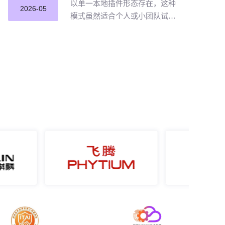
以单一本地插件形态存在，这种
2026-05
模式虽然适合个人或小团队试点
提效，但企业若长期沿用这种零
散插件化模式推进 AI 编程落地，
将直面五大核心挑战。