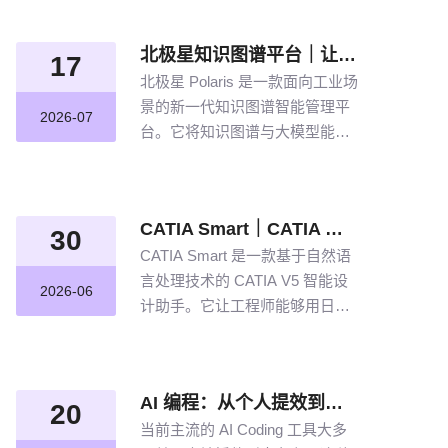
北极星知识图谱平台｜让航空发动机叶片知识“连”起来
17
北极星 Polaris 是一款面向工业场
景的新一代知识图谱智能管理平
2026-07
台。它将知识图谱与大模型能力
结合，以“选—建—修—用”四步
流程，把分散资料转化为可查
询、可追溯、可持续完善的知识
CATIA Smart｜CATIA 专属 AI 智能体，说说话，AI 帮你建模
网络。
30
CATIA Smart 是一款基于自然语
言处理技术的 CATIA V5 智能设
2026-06
计助手。它让工程师能够用日常
语言描述设计意图，由 AI 自动解
析并在 CATIA V5 中生成精确的
三维模型。
AI 编程：从个人提效到企业规模化落地的破局之道
20
当前主流的 AI Coding 工具大多