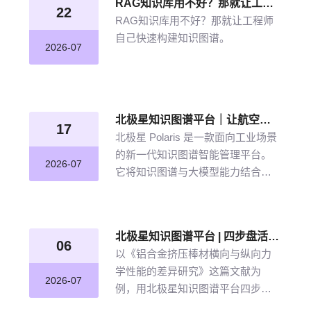
RAG知识库用不好？那就让工程师自己快速构建知识图谱
22
RAG知识库用不好？那就让工程师
自己快速构建知识图谱。
2026-07
北极星知识图谱平台｜让航空发动机叶片知识“连”起来
17
北极星 Polaris 是一款面向工业场景
的新一代知识图谱智能管理平台。
2026-07
它将知识图谱与大模型能力结合，
以“选—建—修—用”四步流程，把分
散资料转化为可查询、可追溯、可
持续完善的知识网络。
北极星知识图谱平台 | 四步盘活航空材料全量文献
06
以《铝合金挤压棒材横向与纵向力
学性能的差异研究》这篇文献为
2026-07
例，用北极星知识图谱平台四步盘
活航空材料全量文献。带大家体验