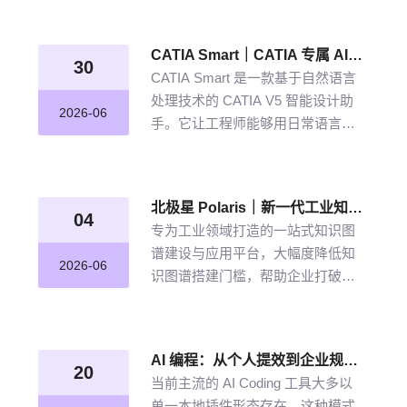
从晦涩难懂的期刊文献到结构化图
谱的奇妙转化，告别人工逐条标
CATIA Smart｜CATIA 专属 AI 智能体，说说话，AI 帮你建模
注、清洗的低效方式。
30
CATIA Smart 是一款基于自然语言
处理技术的 CATIA V5 智能设计助
2026-06
手。它让工程师能够用日常语言描
述设计意图，由 AI 自动解析并在
CATIA V5 中生成精确的三维模型。
北极星 Polaris｜新一代工业知识图谱智能管理平台，点亮工业知识智能之路
04
专为工业领域打造的一站式知识图
谱建设与应用平台，大幅度降低知
2026-06
识图谱搭建门槛，帮助企业打破数
据孤岛与知识壁垒，将散落的经
验、工艺、标准转化为可用的知识
资产，通过高效的图谱构建与智能
AI 编程：从个人提效到企业规模化落地的破局之道
推理能力，打造企业级智能决策新
20
当前主流的 AI Coding 工具大多以
引擎，赋能企业沉淀高质量的知识
单一本地插件形态存在，这种模式