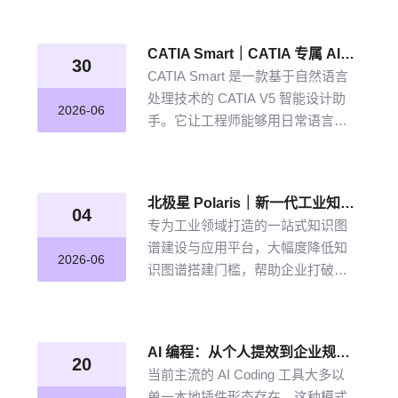
从晦涩难懂的期刊文献到结构化图
谱的奇妙转化，告别人工逐条标
CATIA Smart｜CATIA 专属 AI 智能体，说说话，AI 帮你建模
注、清洗的低效方式。
30
CATIA Smart 是一款基于自然语言
处理技术的 CATIA V5 智能设计助
2026-06
手。它让工程师能够用日常语言描
述设计意图，由 AI 自动解析并在
CATIA V5 中生成精确的三维模型。
北极星 Polaris｜新一代工业知识图谱智能管理平台，点亮工业知识智能之路
04
专为工业领域打造的一站式知识图
谱建设与应用平台，大幅度降低知
2026-06
识图谱搭建门槛，帮助企业打破数
据孤岛与知识壁垒，将散落的经
验、工艺、标准转化为可用的知识
资产，通过高效的图谱构建与智能
AI 编程：从个人提效到企业规模化落地的破局之道
推理能力，打造企业级智能决策新
20
当前主流的 AI Coding 工具大多以
引擎，赋能企业沉淀高质量的知识
单一本地插件形态存在，这种模式