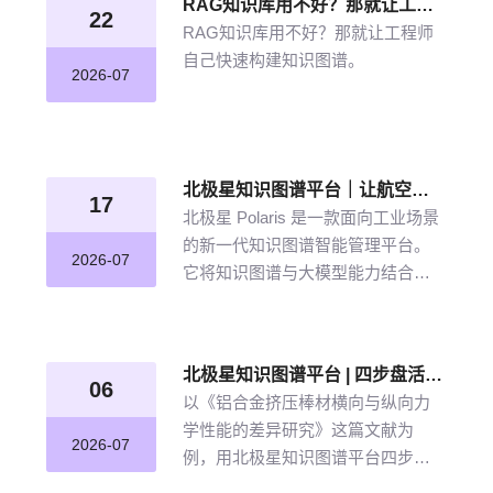
RAG知识库用不好？那就让工程师自己快速构建知识图谱
22
RAG知识库用不好？那就让工程师
自己快速构建知识图谱。
2026-07
北极星知识图谱平台｜让航空发动机叶片知识“连”起来
17
北极星 Polaris 是一款面向工业场景
的新一代知识图谱智能管理平台。
2026-07
它将知识图谱与大模型能力结合，
以“选—建—修—用”四步流程，把分
散资料转化为可查询、可追溯、可
持续完善的知识网络。
北极星知识图谱平台 | 四步盘活航空材料全量文献
06
以《铝合金挤压棒材横向与纵向力
学性能的差异研究》这篇文献为
2026-07
例，用北极星知识图谱平台四步盘
活航空材料全量文献。带大家体验