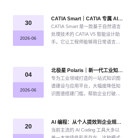
从晦涩难懂的期刊文献到结构化图
谱的奇妙转化，告别人工逐条标
CATIA Smart｜CATIA 专属 AI 智能体，说说话，AI 帮你建模
注、清洗的低效方式。
30
CATIA Smart 是一款基于自然语言
处理技术的 CATIA V5 智能设计助
2026-06
手。它让工程师能够用日常语言描
述设计意图，由 AI 自动解析并在
CATIA V5 中生成精确的三维模型。
北极星 Polaris｜新一代工业知识图谱智能管理平台，点亮工业知识智能之路
04
专为工业领域打造的一站式知识图
谱建设与应用平台，大幅度降低知
2026-06
识图谱搭建门槛，帮助企业打破数
据孤岛与知识壁垒，将散落的经
验、工艺、标准转化为可用的知识
资产，通过高效的图谱构建与智能
AI 编程：从个人提效到企业规模化落地的破局之道
推理能力，打造企业级智能决策新
20
当前主流的 AI Coding 工具大多以
引擎，赋能企业沉淀高质量的知识
单一本地插件形态存在，这种模式