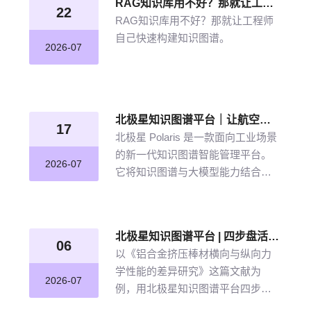
RAG知识库用不好？那就让工程师自己快速构建知识图谱
22
RAG知识库用不好？那就让工程师
自己快速构建知识图谱。
2026-07
北极星知识图谱平台｜让航空发动机叶片知识“连”起来
17
北极星 Polaris 是一款面向工业场景
的新一代知识图谱智能管理平台。
2026-07
它将知识图谱与大模型能力结合，
以“选—建—修—用”四步流程，把分
散资料转化为可查询、可追溯、可
持续完善的知识网络。
北极星知识图谱平台 | 四步盘活航空材料全量文献
06
以《铝合金挤压棒材横向与纵向力
学性能的差异研究》这篇文献为
2026-07
例，用北极星知识图谱平台四步盘
活航空材料全量文献。带大家体验