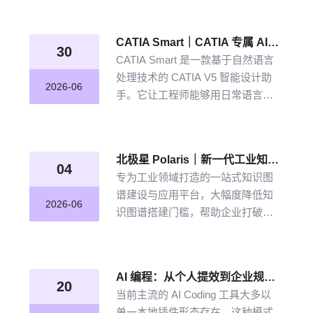
从晦涩难懂的期刊文献到结构化图
谱的奇妙转化，告别人工逐条标
CATIA Smart｜CATIA 专属 AI 智能体，说说话，AI 帮你建模
注、清洗的低效方式。
30
CATIA Smart 是一款基于自然语言
处理技术的 CATIA V5 智能设计助
2026-06
手。它让工程师能够用日常语言描
述设计意图，由 AI 自动解析并在
CATIA V5 中生成精确的三维模型。
北极星 Polaris｜新一代工业知识图谱智能管理平台，点亮工业知识智能之路
04
专为工业领域打造的一站式知识图
谱建设与应用平台，大幅度降低知
2026-06
识图谱搭建门槛，帮助企业打破数
据孤岛与知识壁垒，将散落的经
验、工艺、标准转化为可用的知识
资产，通过高效的图谱构建与智能
AI 编程：从个人提效到企业规模化落地的破局之道
推理能力，打造企业级智能决策新
20
当前主流的 AI Coding 工具大多以
引擎，赋能企业沉淀高质量的知识
单一本地插件形态存在，这种模式