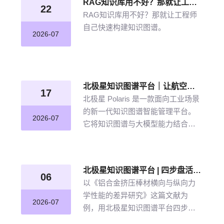
RAG知识库用不好？那就让工程师自己快速构建知识图谱
22
RAG知识库用不好？那就让工程师
自己快速构建知识图谱。
2026-07
北极星知识图谱平台｜让航空发动机叶片知识“连”起来
17
北极星 Polaris 是一款面向工业场景
的新一代知识图谱智能管理平台。
2026-07
它将知识图谱与大模型能力结合，
以“选—建—修—用”四步流程，把分
散资料转化为可查询、可追溯、可
持续完善的知识网络。
北极星知识图谱平台 | 四步盘活航空材料全量文献
06
以《铝合金挤压棒材横向与纵向力
学性能的差异研究》这篇文献为
2026-07
例，用北极星知识图谱平台四步盘
活航空材料全量文献。带大家体验