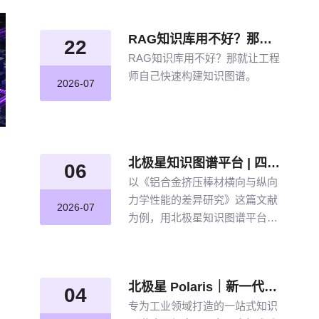
RAG知识库用不好？那就让工程师自己快速构建知识图谱
22
RAG知识库用不好？那就让工程
师自己快速构建知识图谱。
2026-07
北极星知识图谱平台 | 四步盘活航空材料全量文献
06
以《铝合金挤压棒材横向与纵向
力学性能的差异研究》这篇文献
2026-07
为例，用北极星知识图谱平台四
步盘活航空材料全量文献。带大
家体验从晦涩难懂的期刊文献到
结构化图谱的奇妙转化，告别人
北极星 Polaris｜新一代工业知识图谱智能管理平台，点亮工业知识智能之路
工逐条标注、清洗的低效方式。
04
专为工业领域打造的一站式知识