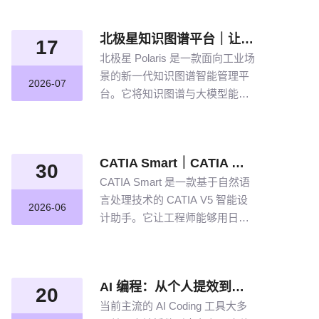
北极星知识图谱平台｜让航空发动机叶片知识“连”起来
17
北极星 Polaris 是一款面向工业场
景的新一代知识图谱智能管理平
2026-07
台。它将知识图谱与大模型能力
结合，以“选—建—修—用”四步
流程，把分散资料转化为可查
询、可追溯、可持续完善的知识
CATIA Smart｜CATIA 专属 AI 智能体，说说话，AI 帮你建模
网络。
30
CATIA Smart 是一款基于自然语
言处理技术的 CATIA V5 智能设
2026-06
计助手。它让工程师能够用日常
语言描述设计意图，由 AI 自动解
析并在 CATIA V5 中生成精确的
三维模型。
AI 编程：从个人提效到企业规模化落地的破局之道
20
当前主流的 AI Coding 工具大多