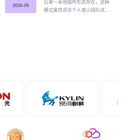
以单一本地插件形态存在，这种
2026-05
模式虽然适合个人或小团队试点
提效，但企业若长期沿用这种零
散插件化模式推进 AI 编程落地，
将直面五大核心挑战。