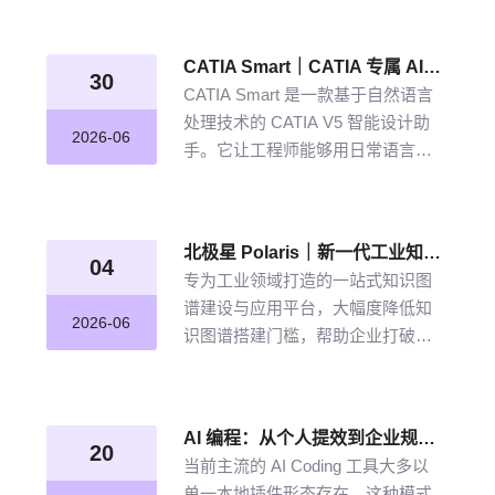
从晦涩难懂的期刊文献到结构化图
谱的奇妙转化，告别人工逐条标
CATIA Smart｜CATIA 专属 AI 智能体，说说话，AI 帮你建模
注、清洗的低效方式。
30
CATIA Smart 是一款基于自然语言
处理技术的 CATIA V5 智能设计助
2026-06
手。它让工程师能够用日常语言描
述设计意图，由 AI 自动解析并在
CATIA V5 中生成精确的三维模型。
北极星 Polaris｜新一代工业知识图谱智能管理平台，点亮工业知识智能之路
04
专为工业领域打造的一站式知识图
谱建设与应用平台，大幅度降低知
2026-06
识图谱搭建门槛，帮助企业打破数
据孤岛与知识壁垒，将散落的经
验、工艺、标准转化为可用的知识
资产，通过高效的图谱构建与智能
AI 编程：从个人提效到企业规模化落地的破局之道
推理能力，打造企业级智能决策新
20
当前主流的 AI Coding 工具大多以
引擎，赋能企业沉淀高质量的知识
单一本地插件形态存在，这种模式