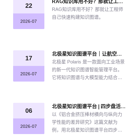
RAG知识库用不好？那就让工程师自己快速构建知识图谱
22
RAG知识库用不好？那就让工程师
自己快速构建知识图谱。
2026-07
北极星知识图谱平台｜让航空发动机叶片知识“连”起来
17
北极星 Polaris 是一款面向工业场景
的新一代知识图谱智能管理平台。
2026-07
它将知识图谱与大模型能力结合，
以“选—建—修—用”四步流程，把分
散资料转化为可查询、可追溯、可
持续完善的知识网络。
北极星知识图谱平台 | 四步盘活航空材料全量文献
06
以《铝合金挤压棒材横向与纵向力
学性能的差异研究》这篇文献为
2026-07
例，用北极星知识图谱平台四步盘
活航空材料全量文献。带大家体验