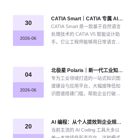
从晦涩难懂的期刊文献到结构化图
谱的奇妙转化，告别人工逐条标
CATIA Smart｜CATIA 专属 AI 智能体，说说话，AI 帮你建模
注、清洗的低效方式。
30
CATIA Smart 是一款基于自然语言
处理技术的 CATIA V5 智能设计助
2026-06
手。它让工程师能够用日常语言描
述设计意图，由 AI 自动解析并在
CATIA V5 中生成精确的三维模型。
北极星 Polaris｜新一代工业知识图谱智能管理平台，点亮工业知识智能之路
04
专为工业领域打造的一站式知识图
谱建设与应用平台，大幅度降低知
2026-06
识图谱搭建门槛，帮助企业打破数
据孤岛与知识壁垒，将散落的经
验、工艺、标准转化为可用的知识
资产，通过高效的图谱构建与智能
AI 编程：从个人提效到企业规模化落地的破局之道
推理能力，打造企业级智能决策新
20
当前主流的 AI Coding 工具大多以
引擎，赋能企业沉淀高质量的知识
单一本地插件形态存在，这种模式