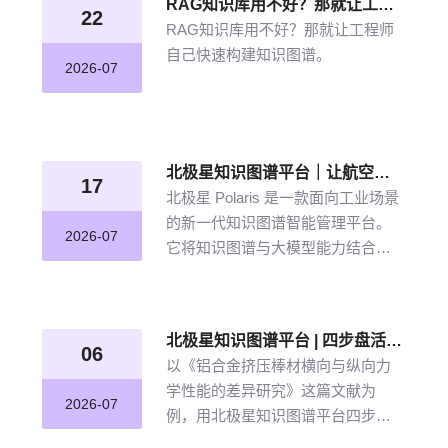
RAG知识库用不好？那就让工程师自己快速构建知识图谱
22
RAG知识库用不好？那就让工程师
自己快速构建知识图谱。
2026-07
北极星知识图谱平台｜让航空发动机叶片知识“连”起来
17
北极星 Polaris 是一款面向工业场景
的新一代知识图谱智能管理平台。
2026-07
它将知识图谱与大模型能力结合，
以“选—建—修—用”四步流程，把分
散资料转化为可查询、可追溯、可
持续完善的知识网络。
北极星知识图谱平台 | 四步盘活航空材料全量文献
06
以《铝合金挤压棒材横向与纵向力
学性能的差异研究》这篇文献为
2026-07
例，用北极星知识图谱平台四步盘
活航空材料全量文献。带大家体验