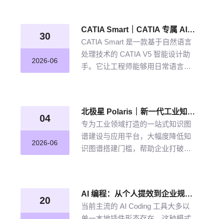
从晦涩难懂的期刊文献到结构化图
谱的奇妙转化，告别人工逐条标
CATIA Smart｜CATIA 专属 AI 智能体，说说话，AI 帮你建模
注、清洗的低效方式。
30
CATIA Smart 是一款基于自然语言
处理技术的 CATIA V5 智能设计助
2026-06
手。它让工程师能够用日常语言描
述设计意图，由 AI 自动解析并在
CATIA V5 中生成精确的三维模型。
北极星 Polaris｜新一代工业知识图谱智能管理平台，点亮工业知识智能之路
04
专为工业领域打造的一站式知识图
谱建设与应用平台，大幅度降低知
2026-06
识图谱搭建门槛，帮助企业打破数
据孤岛与知识壁垒，将散落的经
验、工艺、标准转化为可用的知识
资产，通过高效的图谱构建与智能
AI 编程：从个人提效到企业规模化落地的破局之道
推理能力，打造企业级智能决策新
20
当前主流的 AI Coding 工具大多以
引擎，赋能企业沉淀高质量的知识
单一本地插件形态存在，这种模式