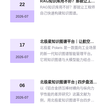
RAG知识库用不好？那就让工程师自己快速构建知识图谱
22
RAG知识库用不好？那就让工程师
自己快速构建知识图谱。
2026-07
北极星知识图谱平台｜让航空发动机叶片知识“连”起来
17
北极星 Polaris 是一款面向工业场景
的新一代知识图谱智能管理平台。
2026-07
它将知识图谱与大模型能力结合，
以“选—建—修—用”四步流程，把分
散资料转化为可查询、可追溯、可
持续完善的知识网络。
北极星知识图谱平台 | 四步盘活航空材料全量文献
06
以《铝合金挤压棒材横向与纵向力
学性能的差异研究》这篇文献为
2026-07
例，用北极星知识图谱平台四步盘
活航空材料全量文献。带大家体验