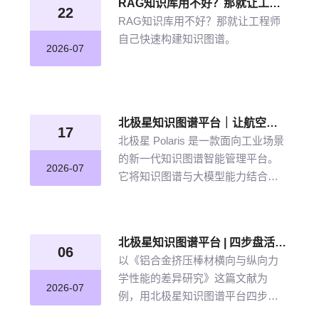
RAG知识库用不好？那就让工程师自己快速构建知识图谱
22
RAG知识库用不好？那就让工程师
自己快速构建知识图谱。
2026-07
北极星知识图谱平台｜让航空发动机叶片知识“连”起来
17
北极星 Polaris 是一款面向工业场景
的新一代知识图谱智能管理平台。
2026-07
它将知识图谱与大模型能力结合，
以“选—建—修—用”四步流程，把分
散资料转化为可查询、可追溯、可
持续完善的知识网络。
北极星知识图谱平台 | 四步盘活航空材料全量文献
06
以《铝合金挤压棒材横向与纵向力
学性能的差异研究》这篇文献为
2026-07
例，用北极星知识图谱平台四步盘
活航空材料全量文献。带大家体验