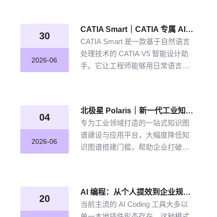
从晦涩难懂的期刊文献到结构化图
谱的奇妙转化，告别人工逐条标
CATIA Smart｜CATIA 专属 AI 智能体，说说话，AI 帮你建模
注、清洗的低效方式。
30
CATIA Smart 是一款基于自然语言
处理技术的 CATIA V5 智能设计助
2026-06
手。它让工程师能够用日常语言描
述设计意图，由 AI 自动解析并在
CATIA V5 中生成精确的三维模型。
北极星 Polaris｜新一代工业知识图谱智能管理平台，点亮工业知识智能之路
04
专为工业领域打造的一站式知识图
谱建设与应用平台，大幅度降低知
2026-06
识图谱搭建门槛，帮助企业打破数
据孤岛与知识壁垒，将散落的经
验、工艺、标准转化为可用的知识
资产，通过高效的图谱构建与智能
AI 编程：从个人提效到企业规模化落地的破局之道
推理能力，打造企业级智能决策新
20
当前主流的 AI Coding 工具大多以
引擎，赋能企业沉淀高质量的知识
单一本地插件形态存在，这种模式