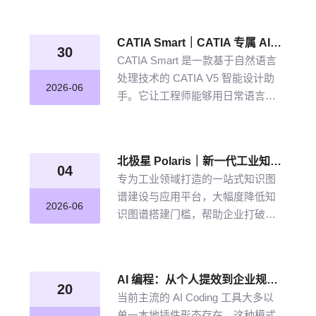
从晦涩难懂的期刊文献到结构化图
谱的奇妙转化，告别人工逐条标
CATIA Smart｜CATIA 专属 AI 智能体，说说话，AI 帮你建模
注、清洗的低效方式。
30
CATIA Smart 是一款基于自然语言
处理技术的 CATIA V5 智能设计助
2026-06
手。它让工程师能够用日常语言描
述设计意图，由 AI 自动解析并在
CATIA V5 中生成精确的三维模型。
北极星 Polaris｜新一代工业知识图谱智能管理平台，点亮工业知识智能之路
04
专为工业领域打造的一站式知识图
谱建设与应用平台，大幅度降低知
2026-06
识图谱搭建门槛，帮助企业打破数
据孤岛与知识壁垒，将散落的经
验、工艺、标准转化为可用的知识
资产，通过高效的图谱构建与智能
AI 编程：从个人提效到企业规模化落地的破局之道
推理能力，打造企业级智能决策新
20
当前主流的 AI Coding 工具大多以
引擎，赋能企业沉淀高质量的知识
单一本地插件形态存在，这种模式