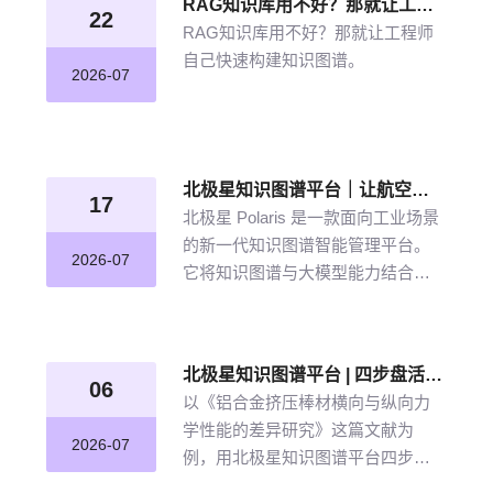
RAG知识库用不好？那就让工程师自己快速构建知识图谱
22
RAG知识库用不好？那就让工程师
自己快速构建知识图谱。
2026-07
北极星知识图谱平台｜让航空发动机叶片知识“连”起来
17
北极星 Polaris 是一款面向工业场景
的新一代知识图谱智能管理平台。
2026-07
它将知识图谱与大模型能力结合，
以“选—建—修—用”四步流程，把分
散资料转化为可查询、可追溯、可
持续完善的知识网络。
北极星知识图谱平台 | 四步盘活航空材料全量文献
06
以《铝合金挤压棒材横向与纵向力
学性能的差异研究》这篇文献为
2026-07
例，用北极星知识图谱平台四步盘
活航空材料全量文献。带大家体验