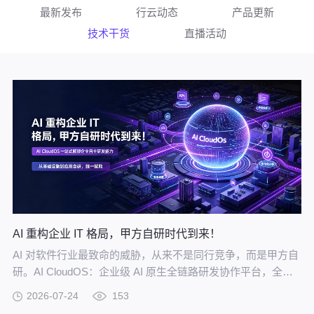
最新发布
行云动态
产品更新
技术干货
直播活动
AI 重构企业 IT 格局，甲方自研时代到来！
AI 对软件行业最致命的威胁，从来不是同行竞争，而是甲方自
研。AI CloudOS：企业级 AI 原生全链路研发协作平台，全方
位赋能甲方自研。
2026-07-24
153