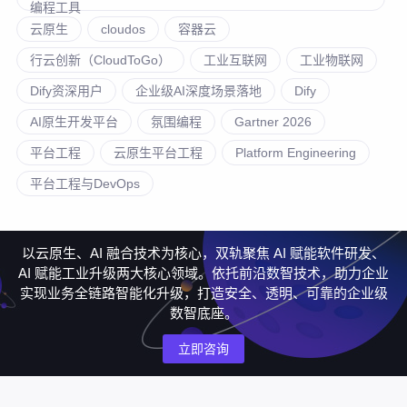
编程工具
云原生
cloudos
容器云
行云创新（CloudToGo）
工业互联网
工业物联网
Dify资深用户
企业级AI深度场景落地
Dify
AI原生开发平台
氛围编程
Gartner 2026
平台工程
云原生平台工程
Platform Engineering
平台工程与DevOps
以云原生、AI 融合技术为核心，双轨聚焦 AI 赋能软件研发、
AI 赋能工业升级两大核心领域。依托前沿数智技术，助力企业
实现业务全链路智能化升级，打造安全、透明、可靠的企业级
数智底座。
立即咨询