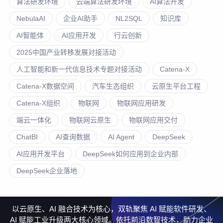
算法研发环境
云端算法研发环境
AI算法开发
NebulaAI
企业AI助手
NL2SQL
知识库
AI智能体
AI应用开发
行云创新
2025中国产业转移发展对接活动
人工智能和新一代信息技术专题对接活动
Catena-X
Catena-X数据空间
汽车生态组织
云原生平台工程
Catena-X组织
物联网
物联网应用研发
端云一体化
物联网云原生
物联网应用交付
ChatBI
AI查询数据
AI Agent
DeepSeek
AI应用开发平台
DeepSeek如何应用到企业内部
DeepSeek企业落地
以云原生、AI 融合技术为核心，双轨聚焦 AI 赋能软件研发、
AI 赋能工业升级两大核心领域。依托前沿数智技术，助力企业