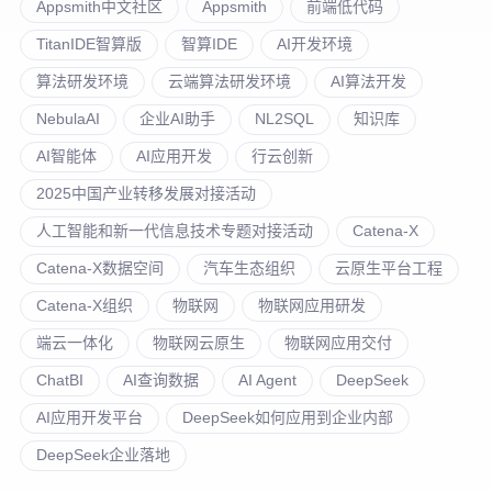
Appsmith中文社区
Appsmith
前端低代码
TitanIDE智算版
智算IDE
AI开发环境
算法研发环境
云端算法研发环境
AI算法开发
NebulaAI
企业AI助手
NL2SQL
知识库
AI智能体
AI应用开发
行云创新
2025中国产业转移发展对接活动
人工智能和新一代信息技术专题对接活动
Catena-X
Catena-X数据空间
汽车生态组织
云原生平台工程
Catena-X组织
物联网
物联网应用研发
端云一体化
物联网云原生
物联网应用交付
ChatBI
AI查询数据
AI Agent
DeepSeek
AI应用开发平台
DeepSeek如何应用到企业内部
DeepSeek企业落地