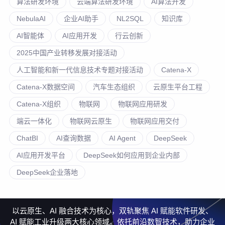
算法研发环境
云端算法研发环境
AI算法开发
NebulaAI
企业AI助手
NL2SQL
知识库
AI智能体
AI应用开发
行云创新
2025中国产业转移发展对接活动
人工智能和新一代信息技术专题对接活动
Catena-X
Catena-X数据空间
汽车生态组织
云原生平台工程
Catena-X组织
物联网
物联网应用研发
端云一体化
物联网云原生
物联网应用交付
ChatBI
AI查询数据
AI Agent
DeepSeek
AI应用开发平台
DeepSeek如何应用到企业内部
DeepSeek企业落地
以云原生、AI 融合技术为核心，双轨聚焦 AI 赋能软件研发、
AI 赋能工业升级两大核心领域。依托前沿数智技术，助力企业