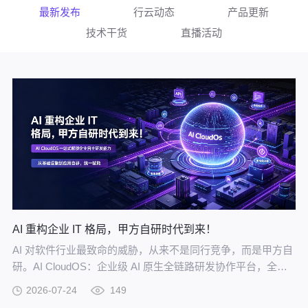
最新发布
行云动态
产品更新
技术干货
直播活动
AI 重构企业 IT 格局，甲方自研时代到来！
AI 对软件行业最致命的威胁，从来不是同行竞争，而是甲方自
研。AI CloudOS：企业级 AI 原生全链路研发协作平台，全方
位赋能甲方自研。
2026-07-24
149