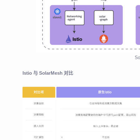
S
Istio 与 SolarMesh 对比