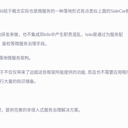
我们不必纠结于概念实际也是微服务的一种落地形式有点类似上面的SideCar
交给研发来做，也不集成到k8s中产生职责混乱，Istio是通过为服务配
踪、鉴权等微服务治理手段。
逼的落地微服务架构。
发框架之处, 就在于不仅仅带来了远超这些框架所能提供的功能, 而且也不需要应用程
行大量的知识储备。
监控和管理，提供完善的非侵入式服务治理解决方案。