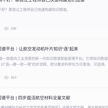
库用不好？那就让工程师自己快速构建知识图谱
不好？那就让工程师自己快速构建知识图谱。
296
图谱平台｜让航空发动机叶片知识“连”起来
aris 是一款面向工业场景的新一代知识图谱智能管理平台。它将知识图
以“选—建—修—用”四步流程，把分散资料转化为可查询、可追溯
网络。
343
谱平台 | 四步盘活航空材料全量文献
压棒材横向与纵向力学性能的差异研究》这篇文献为例，用北极星知