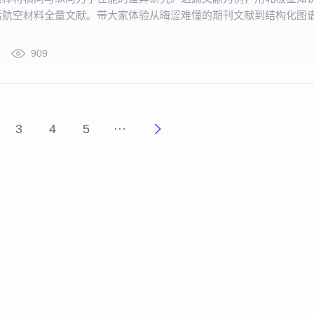
活航空材料全量文献。带大家体验从晦涩难懂的期刊文献到结构化图
别人工逐条标注、清洗的低效方式。
909
3
4
5
···