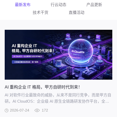
最新发布
行云动态
产品更新
技术干货
直播活动
AI 重构企业 IT 格局，甲方自研时代到来！
AI 对软件行业最致命的威胁，从来不是同行竞争，而是甲方自
研。AI CloudOS：企业级 AI 原生全链路研发协作平台，全方
位赋能甲方自研。
2026-07-24
172