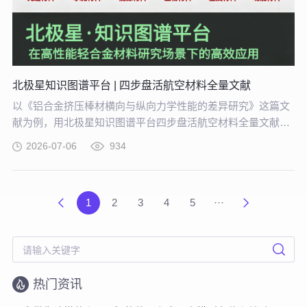
北极星知识图谱平台 | 四步盘活航空材料全量文献
以《铝合金挤压棒材横向与纵向力学性能的差异研究》这篇文
献为例，用北极星知识图谱平台四步盘活航空材料全量文献。
带大家体验从晦涩难懂的期刊文献到结构化图谱的奇妙转化，
2026-07-06
934
告别人工逐条标注、清洗的低效方式。
1
2
3
4
5
···
热门资讯