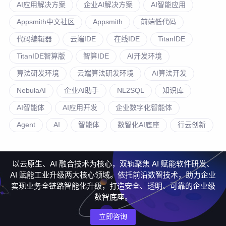
AI应用解决方案
企业AI解决方案
AI智能应用
Appsmith中文社区
Appsmith
前端低代码
代码编辑器
云端IDE
在线IDE
TitanIDE
TitanIDE智算版
智算IDE
AI开发环境
算法研发环境
云端算法研发环境
AI算法开发
NebulaAI
企业AI助手
NL2SQL
知识库
AI智能体
AI应用开发
企业数字化智能体
Agent
AI
智能体
数智化AI底座
行云创新
以云原生、AI 融合技术为核心，双轨聚焦 AI 赋能软件研发、
AI 赋能工业升级两大核心领域。依托前沿数智技术，助力企业
实现业务全链路智能化升级，打造安全、透明、可靠的企业级
数智底座。
立即咨询