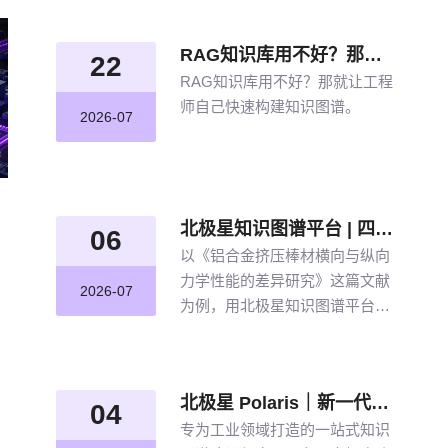
RAG知识库用不好？那就让工程师自己快速构建知识图谱
22
RAG知识库用不好？那就让工程
师自己快速构建知识图谱。
2026-07
北极星知识图谱平台 | 四步盘活航空材料全量文献
06
以《铝合金挤压棒材横向与纵向
力学性能的差异研究》这篇文献
2026-07
为例，用北极星知识图谱平台四
步盘活航空材料全量文献。带大
家体验从晦涩难懂的期刊文献到
结构化图谱的奇妙转化，告别人
北极星 Polaris｜新一代工业知识图谱智能管理平台，点亮工业知识智能之路
工逐条标注、清洗的低效方式。
04
专为工业领域打造的一站式知识