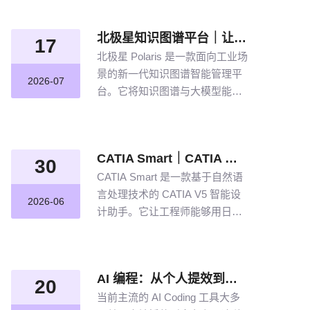
北极星知识图谱平台｜让航空发动机叶片知识“连”起来
17
北极星 Polaris 是一款面向工业场
景的新一代知识图谱智能管理平
2026-07
台。它将知识图谱与大模型能力
结合，以“选—建—修—用”四步
流程，把分散资料转化为可查
询、可追溯、可持续完善的知识
CATIA Smart｜CATIA 专属 AI 智能体，说说话，AI 帮你建模
网络。
30
CATIA Smart 是一款基于自然语
言处理技术的 CATIA V5 智能设
2026-06
计助手。它让工程师能够用日常
语言描述设计意图，由 AI 自动解
析并在 CATIA V5 中生成精确的
三维模型。
AI 编程：从个人提效到企业规模化落地的破局之道
20
当前主流的 AI Coding 工具大多