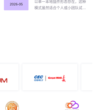
以单一本地插件形态存在，这种
2026-05
模式虽然适合个人或小团队试点
提效，但企业若长期沿用这种零
散插件化模式推进 AI 编程落地，
将直面五大核心挑战。