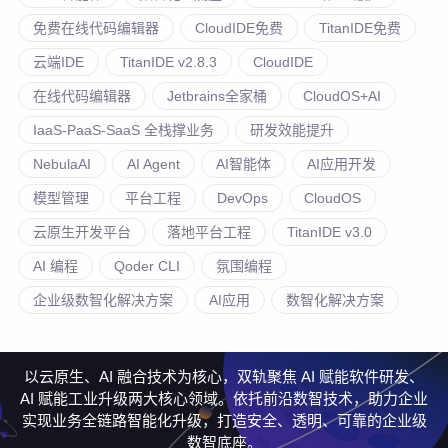
免费在线代码编辑器
CloudIDE免费
TitanIDE免费
云端IDE
TitanIDE v2.8.3
CloudIDE
在线代码编辑器
Jetbrains全家桶
CloudOS+AI
IaaS-PaaS-SaaS 全栈撑业务
研发效能提升
NebulaAI
AI Agent
AI智能体
AI应用开发
模型管理
平台工程
DevOps
CloudOS
云原生开发平台
落地平台工程
TitanIDE v3.0
AI 编程
Qoder CLI
氛围编程
企业级数智化解决方案
AI应用
数智化解决方案
以云原生、AI 融合技术为核心，双轨聚焦 AI 赋能软件研发、
AI 赋能工业升级两大核心领域。依托前沿数智技术，助力企业
实现业务全链路智能化升级，打造安全、透明、可靠的企业级
数智底座。