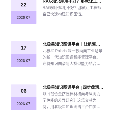
RAG知识库用不好？那就让工程师自己快速构建知识图谱
22
RAG知识库用不好？那就让工程师
自己快速构建知识图谱。
2026-07
北极星知识图谱平台｜让航空发动机叶片知识“连”起来
17
北极星 Polaris 是一款面向工业场景
的新一代知识图谱智能管理平台。
2026-07
它将知识图谱与大模型能力结合，
以“选—建—修—用”四步流程，把分
散资料转化为可查询、可追溯、可
持续完善的知识网络。
北极星知识图谱平台 | 四步盘活航空材料全量文献
06
以《铝合金挤压棒材横向与纵向力
学性能的差异研究》这篇文献为
2026-07
例，用北极星知识图谱平台四步盘
活航空材料全量文献。带大家体验