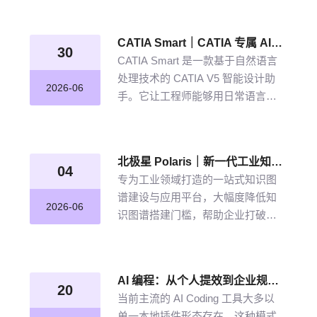
从晦涩难懂的期刊文献到结构化图
谱的奇妙转化，告别人工逐条标
CATIA Smart｜CATIA 专属 AI 智能体，说说话，AI 帮你建模
注、清洗的低效方式。
30
CATIA Smart 是一款基于自然语言
处理技术的 CATIA V5 智能设计助
2026-06
手。它让工程师能够用日常语言描
述设计意图，由 AI 自动解析并在
CATIA V5 中生成精确的三维模型。
北极星 Polaris｜新一代工业知识图谱智能管理平台，点亮工业知识智能之路
04
专为工业领域打造的一站式知识图
谱建设与应用平台，大幅度降低知
2026-06
识图谱搭建门槛，帮助企业打破数
据孤岛与知识壁垒，将散落的经
验、工艺、标准转化为可用的知识
资产，通过高效的图谱构建与智能
AI 编程：从个人提效到企业规模化落地的破局之道
推理能力，打造企业级智能决策新
20
当前主流的 AI Coding 工具大多以
引擎，赋能企业沉淀高质量的知识
单一本地插件形态存在，这种模式