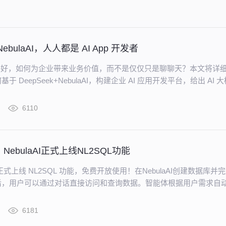
+NebulaAI，人人都是 AI App 开发者
k 这么好，如何为企业带来业务价值，而不是仅仅只是聊聊天？本文将详
 DeepSeek+NebulaAI，构建企业 AI 应用开发平台，给出 AI 
业务场景的具体、可行的解决方案。
6110
！NebulaAI正式上线NL2SQL功能
 现已正式上线 NL2SQL 功能，免费开放使用！在NebulaAI创建数据库并
后，用户可以通过对话直接访问和查询数据。智能体根据用户需求自
询，并呈现图形化数据结果。
6181