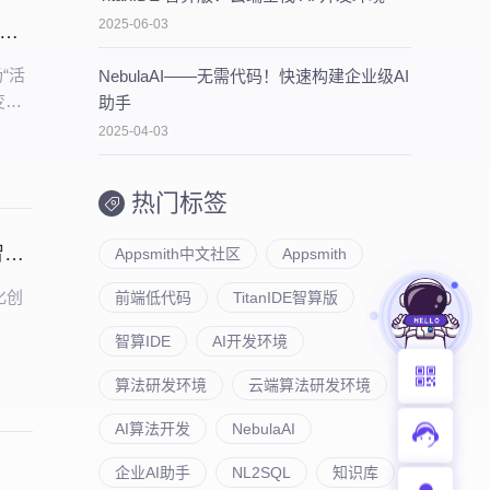
2025-06-03
活动 | 阿里云云原生技术实践营：大模型+CloudOS，实现企业智能化
“活
NebulaAI——无需代码！快速构建企业级AI
变为
助手
，需
2025-04-03
业云
业务
热门标签
媒体报道 | 深圳卫视专访行云创新马洪喜：拥抱AI与云原生，深耕云智一体化创新
Appsmith中文社区
Appsmith
化创
前端低代码
TitanIDE智算版
智算IDE
AI开发环境
算法研发环境
云端算法研发环境
AI算法开发
NebulaAI
企业AI助手
NL2SQL
知识库