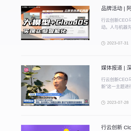
行云创新CEO
动。人与机器
每天1个API
要明确目标，
2023-07-31
智一体化创新平
系统中。
行云创新CEO
新”这一主题进
2023-07-28
行云创新 C