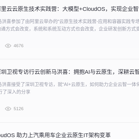
品牌
马洪喜参加了由阿里云举办的“云原生技术实践营-应用和容器实践专场
沟通方式会改变，系统和系统互动方式也会改变，企业研发创新方式
，积少成多、渐进式创新。在企业结合AI技术帮助业务智能化的过程中
关注价值用户、避免推倒重来、关注政策法规，采用国内大模型。企
4676
台的建设思路是如何实现API+大语言模型结合，并将其应用到企业
马洪喜接受了深圳卫视专访，就“AI+云原生，如何助力企业云智一体
行了深入的分享
5126
loudOS 助力上汽乘用车企业云原生IT架构变革