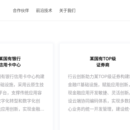
合作伙伴
前沿技术
关于我们
国有银行信用卡中心构建
行云创新助力某TOP级证券构建
基础设施，采用云原生技
金融IT基础设施，赋能应用创新
S平台，支撑传统应用容
现金融应用开发敏捷、灵活创新
数字化转型和数字化创
设云端协同编码体系，实现多数
能应用创新，实现金融应
心业务的统一开发管理，建设统
靠创新。
IDE管理平台，满足信创开发需
等，落地信创全云端开发新范式