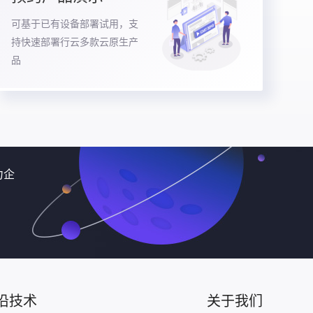
可基于已有设备部署试用，支
持快速部署行云多款云原生产
品
力企
沿技术
关于我们