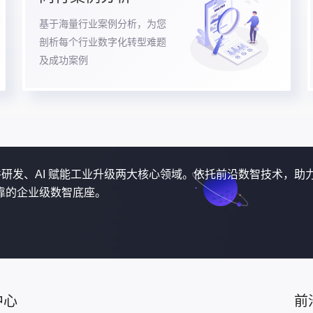
基于海量行业案例分析，为您
剖析每个行业数字化转型难题
及成功案例
软件研发、AI 赋能工业升级两大核心领域。依托前沿数智技术，助
靠的企业级数智底座。
中心
前