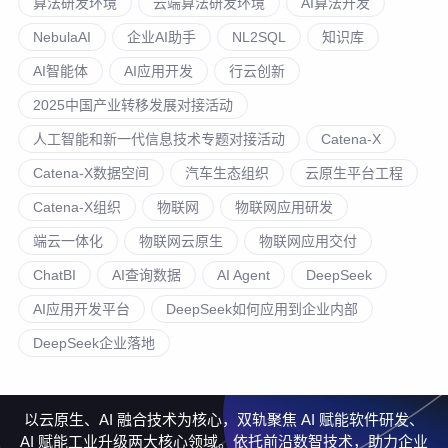
算法研发环境
云端算法研发环境
AI算法开发
NebulaAI
企业AI助手
NL2SQL
知识库
AI智能体
AI应用开发
行云创新
2025中国产业转移发展对接活动
人工智能和新一代信息技术专题对接活动
Catena-X
Catena-X数据空间
汽车生态组织
云原生平台工程
Catena-X组织
物联网
物联网应用研发
端云一体化
物联网云原生
物联网应用交付
ChatBI
AI查询数据
AI Agent
DeepSeek
AI应用开发平台
DeepSeek如何应用到企业内部
DeepSeek企业落地
以云原生、AI 融合技术为核心，双轨聚焦 AI 赋能软件研发、
AI 赋能工业升级两大核心领域。依托前沿数智技术，助力企业