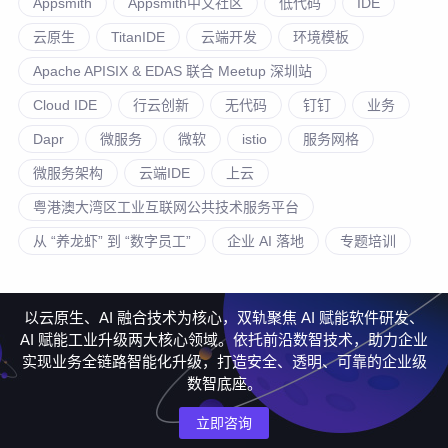
Appsmith
Appsmith中文社区
低代码
IDE
云原生
TitanIDE
云端开发
环境模板
Apache APISIX & EDAS 联合 Meetup 深圳站
Cloud IDE
行云创新
无代码
钉钉
业务
Dapr
微服务
微软
istio
服务网格
微服务架构
云端IDE
上云
粤港澳大湾区工业互联网公共技术服务平台
从 “养龙虾” 到 “数字员工”
企业 AI 落地
专题培训
以云原生、AI 融合技术为核心，双轨聚焦 AI 赋能软件研发、
AI 赋能工业升级两大核心领域。依托前沿数智技术，助力企业
实现业务全链路智能化升级，打造安全、透明、可靠的企业级
数智底座。
立即咨询