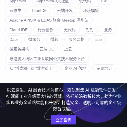
Appsmith
Appsmith中文社区
低代码
IDE
云原生
TitanIDE
云端开发
环境模板
Apache APISIX & EDAS 联合 Meetup 深圳站
Cloud IDE
行云创新
无代码
钉钉
业务
Dapr
微服务
微软
服务网格
istio
微服务架构
云端IDE
上云
粤港澳大湾区工业互联网公共技术服务平台
从 “养龙虾” 到 “数字员工”
企业 AI 落地
专题培训
以云原生、AI 融合技术为核心，双轨聚焦 AI 赋能软件研发、
AI 赋能工业升级两大核心领域。依托前沿数智技术，助力企业
实现业务全链路智能化升级，打造安全、透明、可靠的企业级
数智底座。
立即咨询