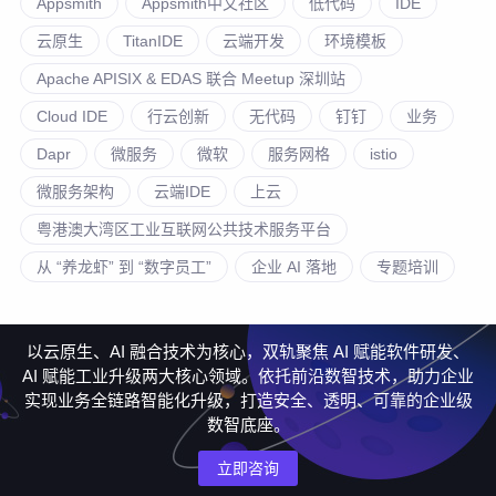
Appsmith
Appsmith中文社区
低代码
IDE
云原生
TitanIDE
云端开发
环境模板
Apache APISIX & EDAS 联合 Meetup 深圳站
Cloud IDE
行云创新
无代码
钉钉
业务
Dapr
微服务
微软
服务网格
istio
微服务架构
云端IDE
上云
粤港澳大湾区工业互联网公共技术服务平台
从 “养龙虾” 到 “数字员工”
企业 AI 落地
专题培训
以云原生、AI 融合技术为核心，双轨聚焦 AI 赋能软件研发、
AI 赋能工业升级两大核心领域。依托前沿数智技术，助力企业
实现业务全链路智能化升级，打造安全、透明、可靠的企业级
数智底座。
立即咨询