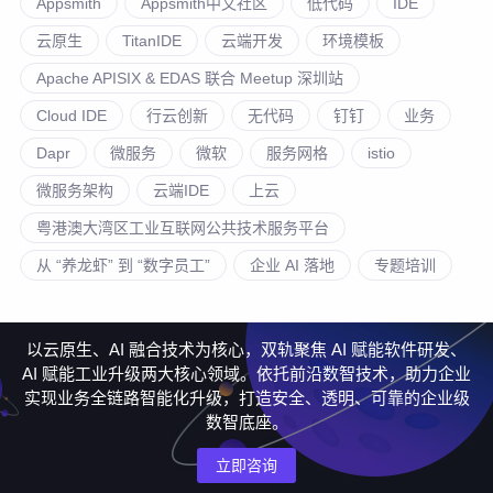
Appsmith
Appsmith中文社区
低代码
IDE
云原生
TitanIDE
云端开发
环境模板
Apache APISIX & EDAS 联合 Meetup 深圳站
Cloud IDE
行云创新
无代码
钉钉
业务
Dapr
微服务
微软
服务网格
istio
微服务架构
云端IDE
上云
粤港澳大湾区工业互联网公共技术服务平台
从 “养龙虾” 到 “数字员工”
企业 AI 落地
专题培训
以云原生、AI 融合技术为核心，双轨聚焦 AI 赋能软件研发、
AI 赋能工业升级两大核心领域。依托前沿数智技术，助力企业
实现业务全链路智能化升级，打造安全、透明、可靠的企业级
数智底座。
立即咨询