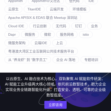
Appsmith
Appsmith中文社区
低代码
IDE
云原生
TitanIDE
云端开发
环境模板
Apache APISIX & EDAS 联合 Meetup 深圳站
Cloud IDE
行云创新
无代码
钉钉
业务
Dapr
微服务
微软
服务网格
istio
微服务架构
云端IDE
上云
粤港澳大湾区工业互联网公共技术服务平台
从 “养龙虾” 到 “数字员工”
企业 AI 落地
专题培训
以云原生、AI 融合技术为核心，双轨聚焦 AI 赋能软件研发、
AI 赋能工业升级两大核心领域。依托前沿数智技术，助力企业
实现业务全链路智能化升级，打造安全、透明、可靠的企业级
数智底座。
立即咨询