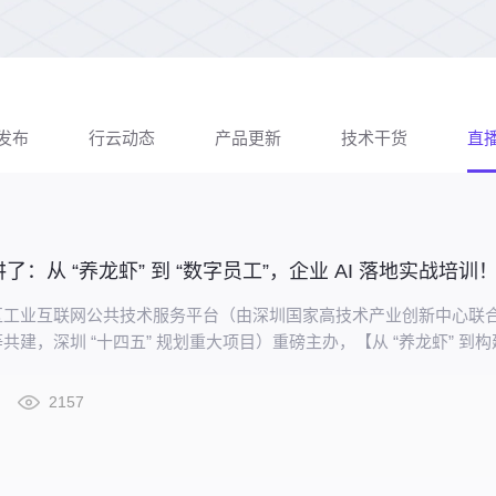
发布
行云动态
产品更新
技术干货
直
：从 “养龙虾” 到 “数字员工”，企业 AI 落地实战培训
区工业互联网公共技术服务平台（由深圳国家高技术产业创新中心联
共建，深圳 “十四五” 规划重大项目）重磅主办，【从 “养龙虾” 到构
—企业智能应用落地路径与实践】专题培训，将于 4 月 21 日在深圳举
 AI 试验转化为真实生产力。
2157