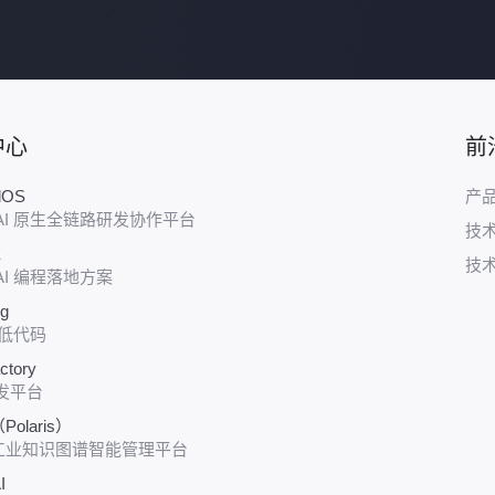
中心
前
udOS
产
AI 原生全链路研发协作平台
技
E
技
AI 编程落地方案
ug
 低代码
ctory
发平台
olaris）
工业知识图谱智能管理平台
I