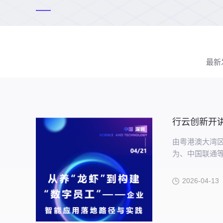
最新
行云创新开讲了
由粤港澳大湾
为、中国联通等
“数字员工”—
助力制造企业把
2026-04-13