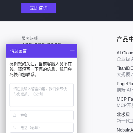
立即咨询
服务热线
产品
400-008-9160
请您留言
AI Clo
加入技术群
企业级 
感谢您的关注，当前客服人员不在
TitanID
线，请填写一下您的信息，我们会
大规模 
尽快和您联系。
PagePl
前端 AI
MCP Fa
关注行云
MCP开
北极星（P
新一代
NebulaA