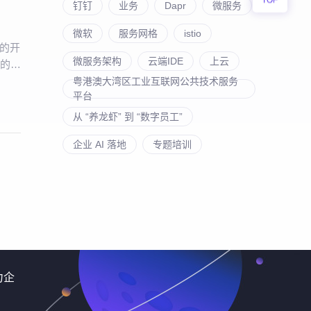
钉钉
业务
Dapr
微服务
微软
服务网格
istio
国的开
微服务架构
云端IDE
上云
司的身
本土
粤港澳大湾区工业互联网公共技术服务
平台
从 “养龙虾” 到 “数字员工”
企业 AI 落地
专题培训
力企