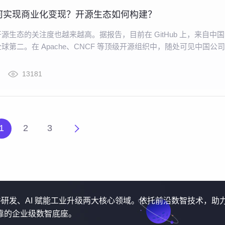
何实现商业化变现？开源生态如何构建？
源生态的关注度也越来越高。据报告，目前在 GitHub 上，来自中
球第二。在 Apache、CNCF 等顶级开源组织中，随处可见中国公
意的是，虽然国内开源项目多，但具有国际影响力的开源项目不足，
要进一步完善。
13181
1
2
3
软件研发、AI 赋能工业升级两大核心领域。依托前沿数智技术，助
靠的企业级数智底座。