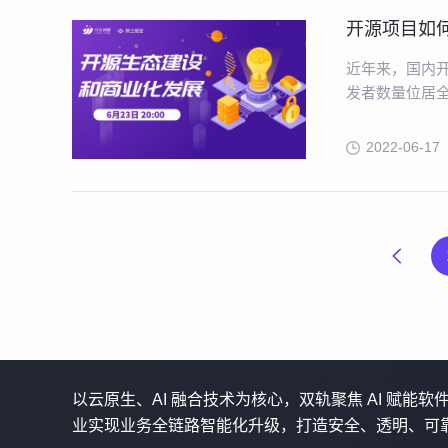
开源项目如
近年来，国内开
发者数量位居全
影，但值得注
开源生态也需
2022-06-17
以云原生、AI 融合技术为核心，双轨聚焦 AI 赋能
业实现业务全链路智能化升级，打造安全、透明、可