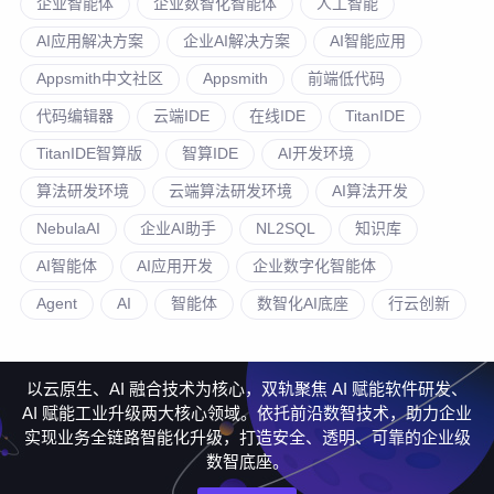
企业智能体
企业数智化智能体
人工智能
AI应用解决方案
企业AI解决方案
AI智能应用
Appsmith中文社区
Appsmith
前端低代码
代码编辑器
云端IDE
在线IDE
TitanIDE
TitanIDE智算版
智算IDE
AI开发环境
算法研发环境
云端算法研发环境
AI算法开发
NebulaAI
企业AI助手
NL2SQL
知识库
AI智能体
AI应用开发
企业数字化智能体
Agent
AI
智能体
数智化AI底座
行云创新
以云原生、AI 融合技术为核心，双轨聚焦 AI 赋能软件研发、
AI 赋能工业升级两大核心领域。依托前沿数智技术，助力企业
实现业务全链路智能化升级，打造安全、透明、可靠的企业级
数智底座。