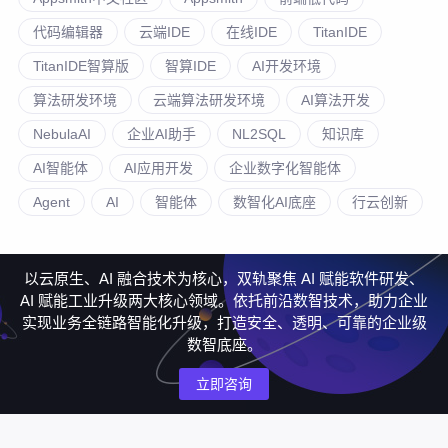
代码编辑器
云端IDE
在线IDE
TitanIDE
TitanIDE智算版
智算IDE
AI开发环境
算法研发环境
云端算法研发环境
AI算法开发
NebulaAI
企业AI助手
NL2SQL
知识库
AI智能体
AI应用开发
企业数字化智能体
Agent
AI
智能体
数智化AI底座
行云创新
以云原生、AI 融合技术为核心，双轨聚焦 AI 赋能软件研发、
AI 赋能工业升级两大核心领域。依托前沿数智技术，助力企业
实现业务全链路智能化升级，打造安全、透明、可靠的企业级
数智底座。
立即咨询