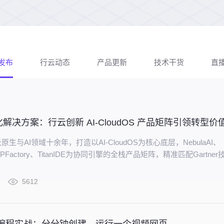
发布
行云动态
产品更新
技术干货
直
生与AI领域十余年，打造以AI-CloudOS为核心底层，NebulaAI、
MCPFactory、TitanIDE为协同引擎的全栈产品矩阵，精准匹配Gartner
力调度 - 数据就绪 - 模型研发 - AI应用 - 治理运营” 全链路，助力企
实际业务增长，成为数智转型的核心支撑引擎。
5612