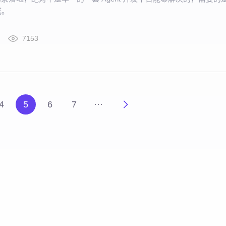
成。
7153
4
5
6
7
···