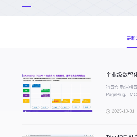
最新
行云创新深耕云原
PagePlug、
趋势，打通 “算
术趋势转化为
2025-10-31