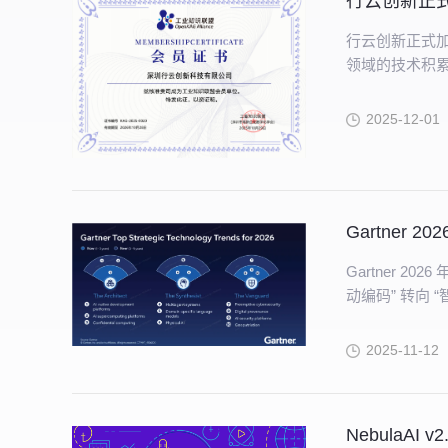
行云创新正式加
领域的技术积
2025-12-01
Gartner
Gartner 
动编码” 转向 
栈能力为 AI
件” 的转化效
2025-11-12
NebulaAI