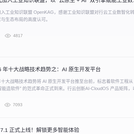
行云创新正式加入
入工业知识联盟 OpenKAG，感谢工业知识联盟对行云工业数智化
累与生态布局的高度认可。
4817
 2026 年十大战略技术趋势之：AI 原生开发平台
2026 年十大战略技术趋势将 AI 原生开发平台推至台前，标志着软件工程从 
“智能造软件” 的范式革命正式到来。行云创新AI-CloudOS 产品矩阵
 原生开发提供从底层基础设施到上层应用落地的完整支撑，让 “从想法
率实现指数级提升。
7093
 v2.7.1 正式上线！解锁更多智能体验