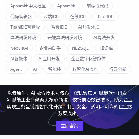
Appsmith中文社区
Appsmith
前端低代码
代码编辑器
云端IDE
在线IDE
TitanIDE
TitanIDE智算版
智算IDE
AI开发环境
算法研发环境
云端算法研发环境
AI算法开发
NebulaAI
企业AI助手
NL2SQL
知识库
AI智能体
AI应用开发
企业数字化智能体
Agent
AI
智能体
数智化AI底座
行云创新
以云原生、AI 融合技术为核心，双轨聚焦 AI 赋能软件研发、
AI 赋能工业升级两大核心领域。依托前沿数智技术，助力企业
实现业务全链路智能化升级，打造安全、透明、可靠的企业级
数智底座。
立即咨询