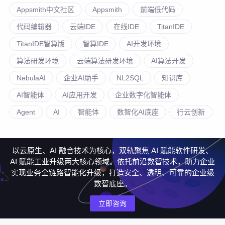
Appsmith中文社区
Appsmith
前端低代码
代码编辑器
云端IDE
在线IDE
TitanIDE
TitanIDE智算版
智算IDE
AI开发环境
算法研发环境
云端算法研发环境
AI算法开发
NebulaAI
企业AI助手
NL2SQL
知识库
AI智能体
AI应用开发
企业数字化智能体
Agent
AI
智能体
数智化AI底座
行云创新
以云原生、AI 融合技术为核心，双轨聚焦 AI 赋能软件研发、
AI 赋能工业升级两大核心领域。依托前沿数智技术，助力企业
实现业务全链路智能化升级，打造安全、透明、可靠的企业级
数智底座。
立即咨询