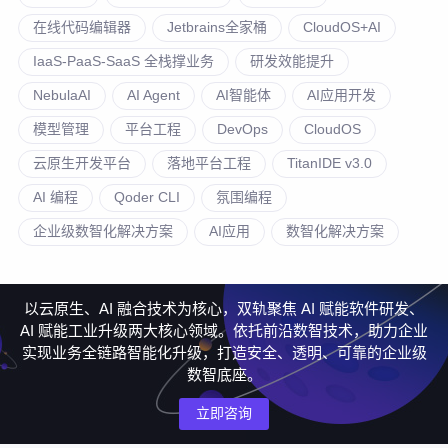
在线代码编辑器
Jetbrains全家桶
CloudOS+AI
IaaS-PaaS-SaaS 全栈撑业务
研发效能提升
NebulaAI
AI Agent
AI智能体
AI应用开发
模型管理
平台工程
DevOps
CloudOS
云原生开发平台
落地平台工程
TitanIDE v3.0
AI 编程
Qoder CLI
氛围编程
企业级数智化解决方案
AI应用
数智化解决方案
以云原生、AI 融合技术为核心，双轨聚焦 AI 赋能软件研发、
AI 赋能工业升级两大核心领域。依托前沿数智技术，助力企业
实现业务全链路智能化升级，打造安全、透明、可靠的企业级
数智底座。
立即咨询